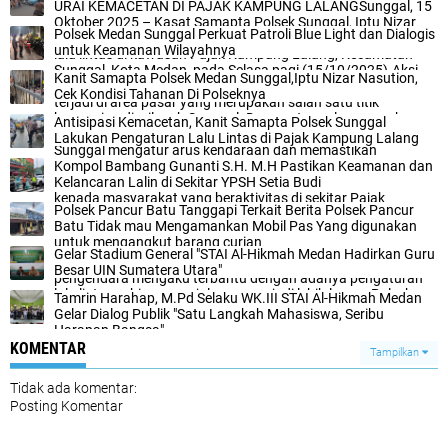
URAI KEMACETAN DI PAJAK KAMPUNG LALANG‎‎Sunggal, 15
Oktober 2025 – Kasat Samapta Polsek Sunggal, Iptu Nizar
‎Polsek Medan Sunggal Perkuat Patroli Blue Light dan Dialogis
Nasution, memimpin langsung pengamanan dan pengaturan
untuk Keamanan Wilayahnya‎
lalu lintas di kawasan Pajak Kampung Lalang, Kecamatan
Sunggal, Kota Medan, pada Selasa pagi (15/10/2025).‎‎Aksi
Kanit Samapta Polsek Medan Sunggal,Iptu Nizar Nasution,
responsif ini dilakukan untuk mengurai kemacetan yang kerap
Cek Kondisi Tahanan Di Polseknya
terjadi di area pasar yang merupakan salah satu titik
keramaian di wilayah Sunggal. Dengan turun langsung ke
‎Antisipasi Kemacetan, Kanit Samapta Polsek Sunggal
lapangan, Iptu Nizar Nasution bersama anggota Polsek
Lakukan Pengaturan Lalu Lintas di Pajak Kampung Lalang‎
Sunggal mengatur arus kendaraan dan memastikan
ketertiban berlalu lintas.‎‎"Kami melakukan pengamanan dan
Kompol Bambang Gunanti S.H. M.H Pastikan Keamanan dan
pengaturan lalu lintas untuk memberikan kenyamanan
Kelancaran Lalin di Sekitar YPSH Setia Budi
kepada masyarakat yang beraktivitas di sekitar Pajak
Polsek Pancur Batu Tanggapi Terkait Berita Polsek Pancur
Kampung Lalang. Kemacetan di pagi hari perlu segera diatasi
Batu Tidak mau Mengamankan Mobil Pas Yang digunakan
agar tidak mengganggu mobilitas warga," ujar Iptu Nizar
untuk mengangkut barang curian
Nasution di lokasi.‎‎Kehadiran petugas kepolisian di lapangan
‎Gelar Stadium General "STAI Al-Hikmah Medan Hadirkan Guru
mendapat apresiasi dari masyarakat yang melintas. Sejumlah
Besar UIN Sumatera Utara"
pengendara mengaku terbantu dengan adanya pengaturan
lalu lintas sehingga perjalanan menjadi lebih lancar.‎‎Polsek
‎Tamrin Harahap, M.Pd Selaku WK.III STAI Al-Hikmah Medan
Sunggal berkomitmen untuk terus meningkatkan pelayanan
Gelar Dialog Publik "Satu Langkah Mahasiswa, Seribu
kepada masyarakat, termasuk dalam hal pengamanan dan
Harapan Bangsa"
kelancaran lalu lintas di wilayah hukumnya. Polisi Humanis
KOMENTAR
Tampilkan
menjadi moto dalam menjalankan tugas, mengutamakan
pendekatan yang ramah dan solutif kepada masyarakat.‎‎Iptu
Tidak ada komentar:
Nizar Nasution juga mengimbau kepada seluruh pengguna
Posting Komentar
jalan untuk selalu tertib berlalu lintas, saling menghormati
sesama pengguna jalan, dan mematuhi rambu-rambu yang
ada demi keselamatan bersama.