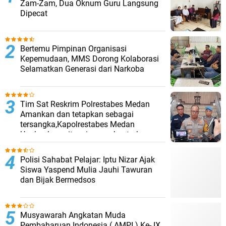
Zam-Zam, Dua Oknum Guru Langsung
Dipecat
Bertemu Pimpinan Organisasi
Kepemudaan, MMS Dorong Kolaborasi
Selamatkan Generasi dari Narkoba
Tim Sat Reskrim Polrestabes Medan
Amankan dan tetapkan sebagai
tersangka,Kapolrestabes Medan
Ungkapkan, situasi pasca bentrokan
telah kembali kondusif.
Polisi Sahabat Pelajar: Iptu Nizar Ajak
Siswa Yaspend Mulia Jauhi Tawuran
dan Bijak Bermedsos
Musyawarah Angkatan Muda
Pembaharuan Indonesia ( AMPI ) Ke- IX