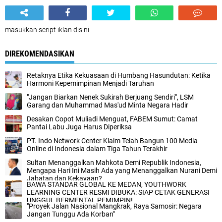
masukkan script iklan disini
DIREKOMENDASIKAN
Retaknya Etika Kekuasaan di Humbang Hasundutan: Ketika
Harmoni Kepemimpinan Menjadi Taruhan
"Jangan Biarkan Nenek Sukirah Berjuang Sendiri", LSM
Garang dan Muhammad Mas'ud Minta Negara Hadir
Desakan Copot Muliadi Menguat, FABEM Sumut: Camat
Pantai Labu Juga Harus Diperiksa
PT. Indo Network Center Klaim Telah Bangun 100 Media
Online di Indonesia dalam Tiga Tahun Terakhir
Sultan Menanggalkan Mahkota Demi Republik Indonesia,
Mengapa Hari Ini Masih Ada yang Menanggalkan Nurani Demi
Jabatan dan Kekayaan?
BAWA STANDAR GLOBAL KE MEDAN, YOUTHWORK
LEARNING CENTER RESMI DIBUKA: SIAP CETAK GENERASI
UNGGUL BERMENTAL PEMIMPIN!
"Proyek Jalan Nasional Mangkrak, Raya Samosir: Negara
Jangan Tunggu Ada Korban"