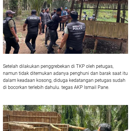
‎Setelah dilakukan penggrebekan di TKP oleh petugas,
namun tidak ditemukan adanya penghuni dan barak saat itu
dalam keadaan kosong, diduga kedatangan petugas sudah
di bocorkan terlebih dahulu. tegas AKP Ismail Pane.