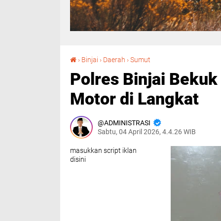
Polres Binjai Bekuk Remaja 15 Tahun Pencuri Motor di Langkat‎
›
Binjai
›
Daerah
›
Sumut
Polres Binjai Beku
Motor di Langkat‎
ADMINISTRASI
Sabtu, 04 April 2026, 4.4.26 WIB
masukkan script iklan
disini