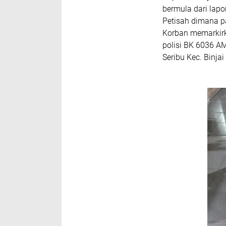
bermula dari lapor
Petisah dimana pa
Korban memarkir
polisi BK 6036 AM
Seribu Kec. Binja