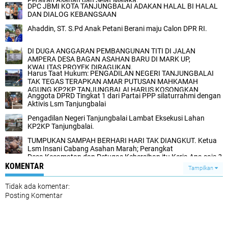
DPC JBMI KOTA TANJUNGBALAI ADAKAN HALAL BI HALAL
DAN DIALOG KEBANGSAAN
Ahaddin, ST. S.Pd Anak Petani Berani maju Calon DPR RI.
DI DUGA ANGGARAN PEMBANGUNAN TITI DI JALAN
AMPERA DESA BAGAN ASAHAN BARU DI MARK UP,
KWALITAS PROYEK DIRAGUKAN.
Harus Taat Hukum: PENGADILAN NEGERI TANJUNGBALAI
TAK TEGAS TERAPKAN AMAR PUTUSAN MAHKAMAH
AGUNG KP2KP TANJUNGBALAI HARUS KOSONGKAN
Anggota DPRD Tingkat 1 dari Partai PPP silaturrahmi dengan
LAHAN
Aktivis Lsm Tanjungbalai
Pengadilan Negeri Tanjungbalai Lambat Eksekusi Lahan
KP2KP Tanjungbalai.
TUMPUKAN SAMPAH BERHARI HARI TAK DIANGKUT. Ketua
Lsm Insani Cabang Asahan Marah; Perangkat
Desa,Kecamatan dan Petugas Kebersihan itu Kerja Apa saja ?
KOMENTAR
Tampilkan
Tidak ada komentar:
Posting Komentar