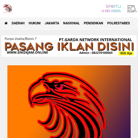
SABTU
8 08 2026
DAERAH
HUKUM
JAKARTA
NASIONAL
PENDIDIKAN
POLRESTABES