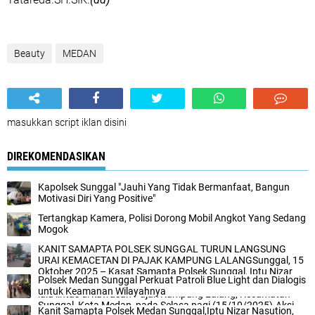
Beauty
MEDAN
masukkan script iklan disini
DIREKOMENDASIKAN
Kapolsek Sunggal "Jauhi Yang Tidak Bermanfaat, Bangun
Motivasi Diri Yang Positive"
Tertangkap Kamera, Polisi Dorong Mobil Angkot Yang Sedang
Mogok‎‎
KANIT SAMAPTA POLSEK SUNGGAL TURUN LANGSUNG
URAI KEMACETAN DI PAJAK KAMPUNG LALANG‎‎Sunggal, 15
Oktober 2025 – Kasat Samapta Polsek Sunggal, Iptu Nizar
‎Polsek Medan Sunggal Perkuat Patroli Blue Light dan Dialogis
Nasution, memimpin langsung pengamanan dan pengaturan
untuk Keamanan Wilayahnya‎
lalu lintas di kawasan Pajak Kampung Lalang, Kecamatan
Sunggal, Kota Medan, pada Selasa pagi (15/10/2025).‎‎Aksi
Kanit Samapta Polsek Medan Sunggal,Iptu Nizar Nasution,