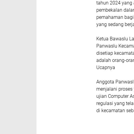
tahun 2024 yang a
pembekalan dalam
pemahaman bagi p
yang sedang berj
Ketua Bawaslu La
Panwaslu Kecamata
disetiap kecamat
adalah orang-oran
Ucapnya
Anggota Panwaslu
menjalani proses 
ujian Computer A
regulasi yang te
di kecamatan se