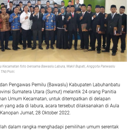
lu Kecamatan foto bersama Bawaslu Labura, Wakil Bupati, Anggota Panwaslu
 TNI/Polri.
Badan Pengawas Pemilu (Bawaslu) Kabupaten Labuhanbatu
ovinsi Sumatera Utara (Sumut) melantik 24 orang Panitia
han Umum Kecamatan, untuk ditempatkan di delapan
 yang ada di labura, acara tersebut dilaksanakan di Aula
 Kanopan Jumat, 28 Oktober 2022.
dalah dalam rangka menghadapi pemilihan umum serentak