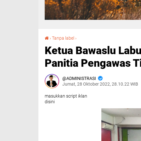
Ketua Bawaslu Labura Lantik 24 Anggota Panitia Pengawas Tingkat Kecamatan
›
Tanpa label
›
Ketua Bawaslu Labu
Panitia Pengawas 
ADMINISTRASI
Jumat, 28 Oktober 2022, 28.10.22 WIB
masukkan script iklan
disini