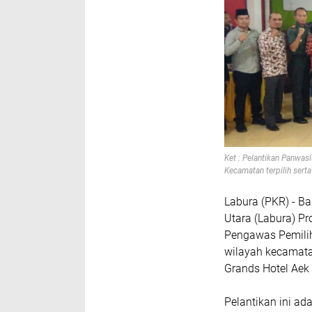
Ket : Pelantikan Panwas
Kecamatan terpilih serta
Labura (PKR) - 
Utara (Labura) Pr
Pengawas Pemili
wilayah kecamatan
Grands Hotel Aek
Pelantikan ini a