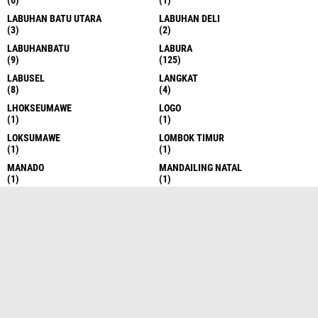
LABUHAN BATU UTARA
LABUHAN DELI
(3)
(2)
LABUHANBATU
LABURA
(9)
(125)
LABUSEL
LANGKAT
(8)
(4)
LHOKSEUMAWE
LOGO
(1)
(1)
LOKSUMAWE
LOMBOK TIMUR
(1)
(1)
MANADO
MANDAILING NATAL
(1)
(1)
MEAN
MEDAN
(1)
(146)
MEDAN
MERAUKE
(517)
(1)
MIMIKA
MUSIC
(1)
(1)
NASIONAL
NATURE
(97)
(1)
NEWS
NIAS UTARA