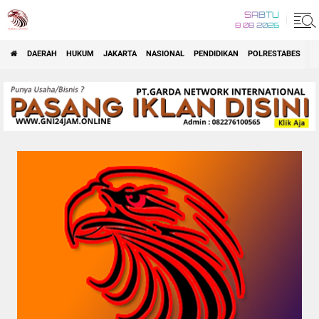
SABTU
8 08 2026
DAERAH
HUKUM
JAKARTA
NASIONAL
PENDIDIKAN
POLRESTABES