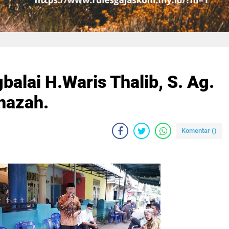
balai H.Waris Thalib, S. Ag.
nazah.
Komentar (
)