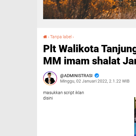
Plt Walikota Tanjungbalai H.Waris Thalib, S. Ag. MM imam shalat Janazah.
›
Tanpa label
›
Plt Walikota Tanjung
MM imam shalat Ja
ADMINISTRASI
Minggu, 02 Januari 2022, 2.1.22 WIB
masukkan script iklan
disini