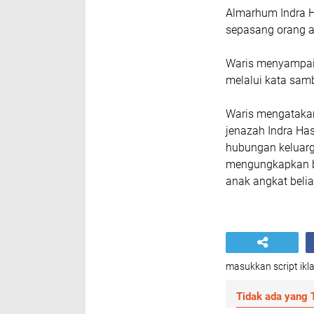
Almarhum Indra H
sepasang orang an
Waris menyampaik
melalui kata sam
Waris mengatakan
jenazah Indra Ha
hubungan keluarg
mengungkapkan b
anak angkat belia
masukkan script ikla
Tidak ada yang T