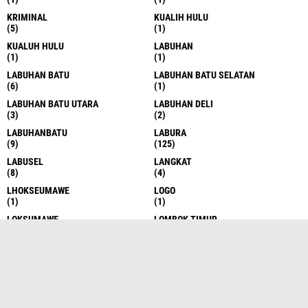
KRIMINAL
KUALIH HULU
(5)
(1)
KUALUH HULU
LABUHAN
(1)
(1)
LABUHAN BATU
LABUHAN BATU SELATAN
(6)
(1)
LABUHAN BATU UTARA
LABUHAN DELI
(3)
(2)
LABUHANBATU
LABURA
(9)
(125)
LABUSEL
LANGKAT
(8)
(4)
LHOKSEUMAWE
LOGO
(1)
(1)
LOKSUMAWE
LOMBOK TIMUR
(1)
(1)
MANADO
MANDAILING NATAL
(1)
(1)
MEAN
MEDAN
(1)
(145)
MEDAN
MERAUKE