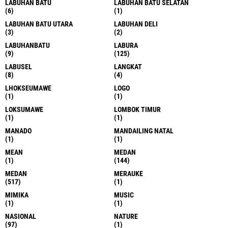
LABUHAN BATU
LABUHAN BATU SELATAN
(6)
(1)
LABUHAN BATU UTARA
LABUHAN DELI
(3)
(2)
LABUHANBATU
LABURA
(9)
(125)
LABUSEL
LANGKAT
(8)
(4)
LHOKSEUMAWE
LOGO
(1)
(1)
LOKSUMAWE
LOMBOK TIMUR
(1)
(1)
MANADO
MANDAILING NATAL
(1)
(1)
MEAN
MEDAN
(1)
(144)
MEDAN
MERAUKE
(517)
(1)
MIMIKA
MUSIC
(1)
(1)
NASIONAL
NATURE
(97)
(1)