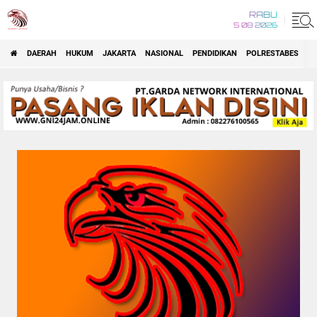
RABU
5 08 2026
DAERAH
HUKUM
JAKARTA
NASIONAL
PENDIDIKAN
POLRESTABES