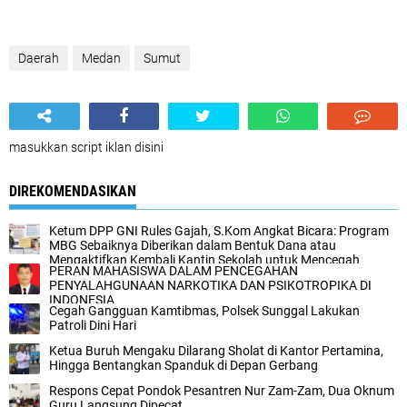
Daerah
Medan
Sumut
masukkan script iklan disini
DIREKOMENDASIKAN
Ketum DPP GNI Rules Gajah, S.Kom Angkat Bicara: Program
MBG Sebaiknya Diberikan dalam Bentuk Dana atau
Mengaktifkan Kembali Kantin Sekolah untuk Mencegah
PERAN MAHASISWA DALAM PENCEGAHAN
Kebocoran Anggaran
PENYALAHGUNAAN NARKOTIKA DAN PSIKOTROPIKA DI
INDONESIA
Cegah Gangguan Kamtibmas, Polsek Sunggal Lakukan
Patroli Dini Hari
Ketua Buruh Mengaku Dilarang Sholat di Kantor Pertamina,
Hingga Bentangkan Spanduk di Depan Gerbang
Respons Cepat Pondok Pesantren Nur Zam-Zam, Dua Oknum
Guru Langsung Dipecat