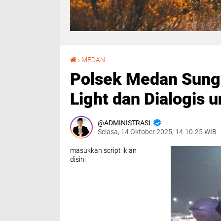
‎Polsek Medan Sunggal Perkuat Patroli Blue Light dan Dialogis untuk Keamanan Wilayahnya‎
›
MEDAN
‎Polsek Medan Sungg
Light dan Dialogis 
ADMINISTRASI
Selasa, 14 Oktober 2025, 14.10.25 WIB
masukkan script iklan
disini