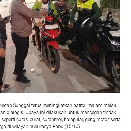
Medan Sunggal terus meningkatkan patroli malam melalui
t dan dialogis. Upaya ini dilakukan untuk mencegah tindak
seperti curas, curat, curanmor, balap liar, geng motor, serta
rga di wilayah hukumnya.Rabu (15/10)