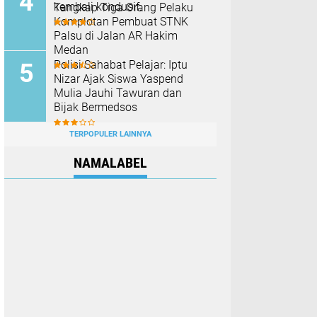
kembali kondusif.
Tangkap Tiga Orang Pelaku
Komplotan Pembuat STNK
Palsu di Jalan AR Hakim
Medan
Polisi Sahabat Pelajar: Iptu
Nizar Ajak Siswa Yaspend
Mulia Jauhi Tawuran dan
Bijak Bermedsos
TERPOPULER LAINNYA
NAMALABEL