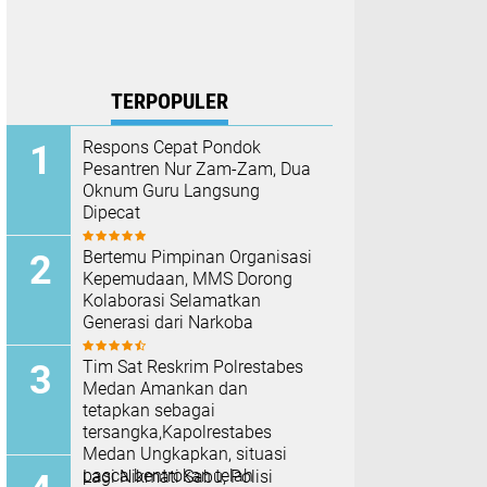
TERPOPULER
Respons Cepat Pondok
Pesantren Nur Zam-Zam, Dua
Oknum Guru Langsung
Dipecat
Bertemu Pimpinan Organisasi
Kepemudaan, MMS Dorong
Kolaborasi Selamatkan
Generasi dari Narkoba
Tim Sat Reskrim Polrestabes
Medan Amankan dan
tetapkan sebagai
tersangka,Kapolrestabes
Medan Ungkapkan, situasi
pasca bentrokan telah
Lagi Nikmati Sabu, Polisi