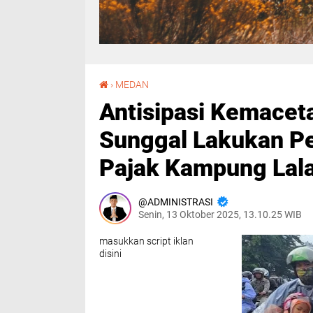
‎Antisipasi Kemacetan, Kanit Samapta Polsek Sunggal Lakukan Pengaturan Lalu Lintas di Pajak Kampung Lalang‎
›
MEDAN
‎Antisipasi Kemacet
Sunggal Lakukan Pen
Pajak Kampung Lala
ADMINISTRASI
Senin, 13 Oktober 2025, 13.10.25 WIB
masukkan script iklan
disini