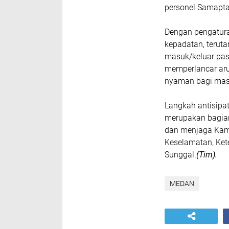
personel Samapta
‎Dengan pengatur
kepadatan, teruta
masuk/keluar pasa
memperlancar aru
nyaman bagi masy
‎Langkah antisipa
merupakan bagian
dan menjaga Kam
Keselamatan, Kete
Sunggal.
(Tim).
MEDAN