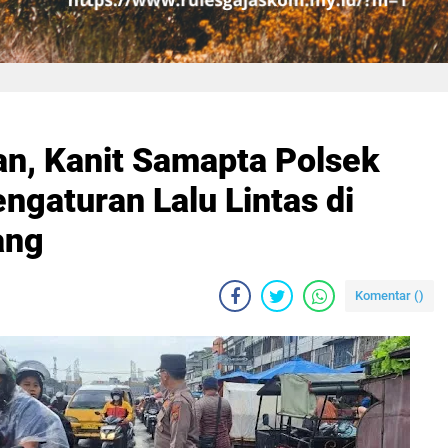
an, Kanit Samapta Polsek
gaturan Lalu Lintas di
ng‎
Komentar (
)