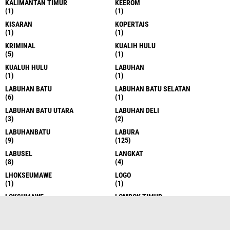
KALIMANTAN TIMUR
KEEROM
(1)
(1)
KISARAN
KOPERTAIS
(1)
(1)
KRIMINAL
KUALIH HULU
(5)
(1)
KUALUH HULU
LABUHAN
(1)
(1)
LABUHAN BATU
LABUHAN BATU SELATAN
(6)
(1)
LABUHAN BATU UTARA
LABUHAN DELI
(3)
(2)
LABUHANBATU
LABURA
(9)
(125)
LABUSEL
LANGKAT
(8)
(4)
LHOKSEUMAWE
LOGO
(1)
(1)
LOKSUMAWE
LOMBOK TIMUR
(1)
(1)
MANADO
MANDAILING NATAL
(1)
(1)