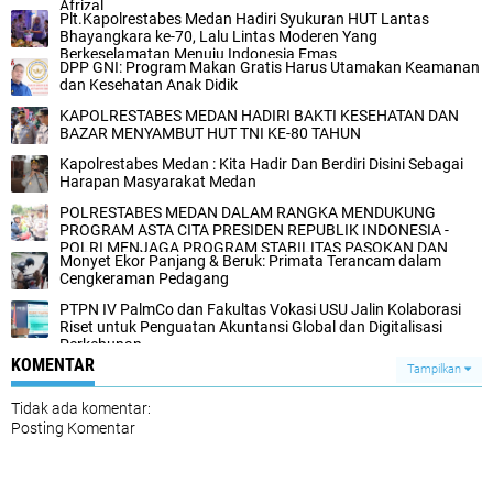
Afrizal
‎Plt.Kapolrestabes Medan Hadiri Syukuran HUT Lantas
Bhayangkara ke-70, Lalu Lintas Moderen Yang
Berkeselamatan Menuju Indonesia Emas‎
DPP GNI: Program Makan Gratis Harus Utamakan Keamanan
dan Kesehatan Anak Didik
‎KAPOLRESTABES MEDAN HADIRI BAKTI KESEHATAN DAN
BAZAR MENYAMBUT HUT TNI KE-80 TAHUN‎
Kapolrestabes Medan : Kita Hadir Dan Berdiri Disini Sebagai
Harapan Masyarakat Medan
POLRESTABES MEDAN DALAM RANGKA MENDUKUNG
PROGRAM ASTA CITA PRESIDEN REPUBLIK INDONESIA -
POLRI MENJAGA PROGRAM STABILITAS PASOKAN DAN
Monyet Ekor Panjang & Beruk: Primata Terancam dalam
HARGA PANGAN
Cengkeraman Pedagang
PTPN IV PalmCo dan Fakultas Vokasi USU Jalin Kolaborasi
Riset untuk Penguatan Akuntansi Global dan Digitalisasi
Perkebunan
KOMENTAR
Tampilkan
Tidak ada komentar:
Posting Komentar