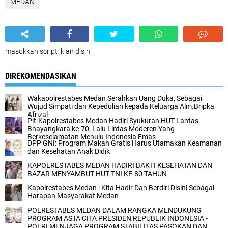
MEDAN
masukkan script iklan disini
DIREKOMENDASIKAN
Wakapolrestabes Medan Serahkan Uang Duka, Sebagai
Wujud Simpati dan Kepedulian kepada Keluarga Alm.Bripka
Afrizal
‎Plt.Kapolrestabes Medan Hadiri Syukuran HUT Lantas
Bhayangkara ke-70, Lalu Lintas Moderen Yang
Berkeselamatan Menuju Indonesia Emas‎
DPP GNI: Program Makan Gratis Harus Utamakan Keamanan
dan Kesehatan Anak Didik
‎KAPOLRESTABES MEDAN HADIRI BAKTI KESEHATAN DAN
BAZAR MENYAMBUT HUT TNI KE-80 TAHUN‎
Kapolrestabes Medan : Kita Hadir Dan Berdiri Disini Sebagai
Harapan Masyarakat Medan
POLRESTABES MEDAN DALAM RANGKA MENDUKUNG
PROGRAM ASTA CITA PRESIDEN REPUBLIK INDONESIA -
POLRI MENJAGA PROGRAM STABILITAS PASOKAN DAN