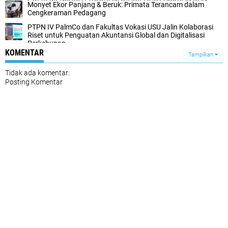
Monyet Ekor Panjang & Beruk: Primata Terancam dalam
HARGA PANGAN
Cengkeraman Pedagang
PTPN IV PalmCo dan Fakultas Vokasi USU Jalin Kolaborasi
Riset untuk Penguatan Akuntansi Global dan Digitalisasi
Perkebunan
KOMENTAR
Tampilkan
Tidak ada komentar:
Posting Komentar