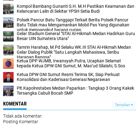
Kompol Bambang Gunanti S.H. M.H Pastikan Keamanan dan
Kelancaran Lalin di Sekitar YPSH Setia Budi
Polsek Pancur Batu Tanggapi Terkait Berita Polsek Pancur
Batu Tidak mau Mengamankan Mobil Pas Yang digunakan
untuk mengangkut barang curian
‎Gelar Stadium General "STAI Al-Hikmah Medan Hadirkan Guru
Besar UIN Sumatera Utara"
‎Tamrin Harahap, M.Pd Selaku WK.III STAI Al-Hikmah Medan
Gelar Dialog Publik "Satu Langkah Mahasiswa, Seribu
Harapan Bangsa"
Ketua DPP WJMB, Irwansyah Putra, Ucapkan Selamat
kepada Ketua DPW GNI Sumut, M. Mas’ud Silalahi, S.Sos
Ketua DPW GNI Sumut Resmi Terima SK, Siap Perkuat
Konsolidasi dan Kaderisasi Generasi Negarawan
Plt.Kapolrestabes Medan Paparkan : Tangkap 3 Orang Kakek
Tersangka Cabuli Bocah SMP
KOMENTAR
Tampilkan
Tidak ada komentar:
Posting Komentar