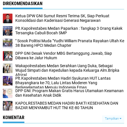
DIREKOMENDASIKAN
Ketua DPW GNI Sumut Resmi Terima SK, Siap Perkuat
Konsolidasi dan Kaderisasi Generasi Negarawan
Plt.Kapolrestabes Medan Paparkan : Tangkap 3 Orang Kakek
Tersangka Cabuli Bocah SMP
" Sosok Politisi Muda "Yudhi William Pranata Rayakan Ultah Ke
38 Bareng HPCI Medan Chapter
DPP GNI Desak Vendor MBG Bertanggung Jawab, Siap
Dibawa ke Jalur Hukum
Wakapolrestabes Medan Serahkan Uang Duka, Sebagai
Wujud Simpati dan Kepedulian kepada Keluarga Alm.Bripka
Afrizal
‎Plt.Kapolrestabes Medan Hadiri Syukuran HUT Lantas
Bhayangkara ke-70, Lalu Lintas Moderen Yang
Berkeselamatan Menuju Indonesia Emas‎
DPP GNI: Program Makan Gratis Harus Utamakan Keamanan
dan Kesehatan Anak Didik
‎KAPOLRESTABES MEDAN HADIRI BAKTI KESEHATAN DAN
BAZAR MENYAMBUT HUT TNI KE-80 TAHUN‎
KOMENTAR
Tampilkan