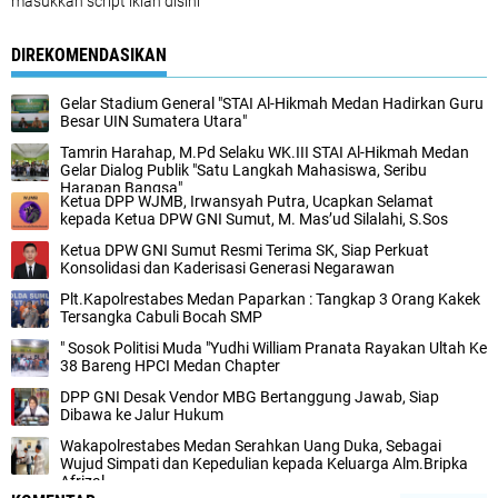
masukkan script iklan disini
DIREKOMENDASIKAN
‎Gelar Stadium General "STAI Al-Hikmah Medan Hadirkan Guru
Besar UIN Sumatera Utara"
‎Tamrin Harahap, M.Pd Selaku WK.III STAI Al-Hikmah Medan
Gelar Dialog Publik "Satu Langkah Mahasiswa, Seribu
Harapan Bangsa"
Ketua DPP WJMB, Irwansyah Putra, Ucapkan Selamat
kepada Ketua DPW GNI Sumut, M. Mas’ud Silalahi, S.Sos
Ketua DPW GNI Sumut Resmi Terima SK, Siap Perkuat
Konsolidasi dan Kaderisasi Generasi Negarawan
Plt.Kapolrestabes Medan Paparkan : Tangkap 3 Orang Kakek
Tersangka Cabuli Bocah SMP
" Sosok Politisi Muda "Yudhi William Pranata Rayakan Ultah Ke
38 Bareng HPCI Medan Chapter
DPP GNI Desak Vendor MBG Bertanggung Jawab, Siap
Dibawa ke Jalur Hukum
Wakapolrestabes Medan Serahkan Uang Duka, Sebagai
Wujud Simpati dan Kepedulian kepada Keluarga Alm.Bripka
Afrizal