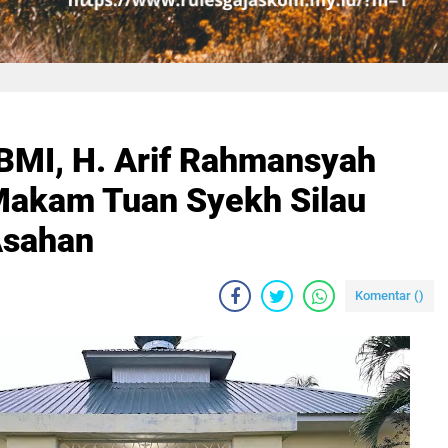
MI, H. Arif Rahmansyah
Makam Tuan Syekh Silau
Asahan
Komentar (
)