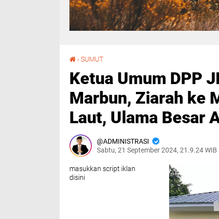
Ketua Umum DPP JBMI, H. Arif Rahmansyah Marbun, Ziarah ke Makam Tuan Syekh Silau Laut, Ulama Besar Asahan
›
SUMUT
Ketua Umum DPP JB
Marbun, Ziarah ke 
Laut, Ulama Besar 
ADMINISTRASI
Sabtu, 21 September 2024, 21.9.24 WIB
masukkan script iklan
disini