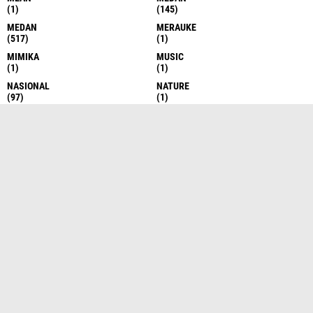
(1)
(145)
MEDAN
MERAUKE
(517)
(1)
MIMIKA
MUSIC
(1)
(1)
NASIONAL
NATURE
(97)
(1)
NEWS
NIAS UTARA
(1)
(1)
OPINI
OPINI HUKUM
(1)
(1)
PADANG SIDEMPUAN
PALUTA
(1)
(2)
PANAI HILIR
PANCUR BATU
(1)
(2)
PAPUA
PEKALONGAN
(3)
(1)
PEKAN BARU
PEKANBARU
(2)
(1)
PELAYANAN
PEMATANG SIANTAR
(2)
(5)