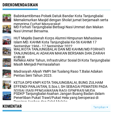
DIREKOMENDASIKAN
Babinkamtibmas Polsek Datuk Bandar Kota Tanjungbalai
Memakmurkan Masjid dengan Sholat jumat berjamaah serta
menerima Curhat Masyarakat.
MD Forhati Tanjungbalai Berbagi Nasi Ummat dan Makan
Nasi Ummat Bersama.
HUT Majelis Daerah Korps Alumni Himpunan Mahasiswa
Islam MD. KAHMI Kota Tanjungbalai Ke-56 KAHMI 17
September 1966 - 17 September 2022
WALIKOTA TANJUNGBALAI DAN MD KAHMI/MD FORHATI
TANJUNGBALAI ADAKAN MAKAN BERSAMA DAN ZIARAH
KUBUR.
Refleksi Akhir Tahun, Infrastruktur Sosial Di Kota Tanjungbalai
Masih Menjadi Permasalahan
Madrasyah Aliyah YMPI Sei Tualang Raso T.Balai Adakan
Pentas Seni Tahun 2023.
KETUA DPD KNPI KOTA TANJUNGBALAI, BUNG ZULHAM
EFFENDI PANJAITAN, S.Sos.I, SH SEBAGAI PEMATERI PADA
SOSIALISASI PENGAWASAN BAGI GENERASI MUDA
PSDKP Tanjungbalai-Asahan Jangan Buang Badan dalam
Penertiban Pukat Trawl/Pukat Hela yang beroperasi di
Perairan Asahan dan Selat Malaka.
KOMENTAR
Tampilkan