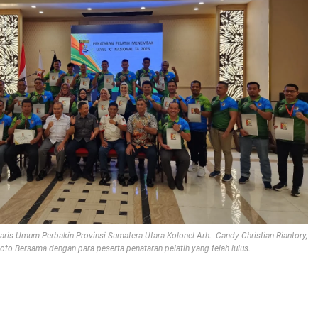
aris Umum Perbakin Provinsi Sumatera Utara Kolonel Arh. Candy Christian Riantory,
oto Bersama dengan para peserta penataran pelatih yang telah lulus.