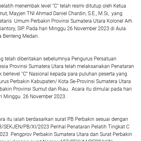
elatih menembak level ‘’C’’ telah resmi ditutup oleh Ketua
ut, Mayjen TNI Ahmad Daniel Chardin, S.E., M.Si,. yang
retaris Umum Perbakin Provinsi Sumatera Utara Kolonel Arh.
iantory, SIP. Pada hari Minggu 26 November 2023 di Aula
a Benteng Medan.
 telah diberitakan sebelumnya Pengurus Persatuan
ia Provinsi Sumatera Utara telah melaksanakan Penataran
 berlevel "C" Nasional kepada para puluhan peserta yang
gurus Perbakin Kabupaten/ Kota Se-Provinsi Sumatera Utara
akin Provinsi Sumut dan Riau. Acara itu dimulai pada hari
ri Minggu 26 November 2023.
a itu ialah berdasarkan surat PB Perbakin sesuai dengan
3/SEKJEN/PB/XI/2023 Perihal Penataran Pelatih Tingkat C
023 Pengprov Perbakin Sumatera Utara dan Surat Perbakin