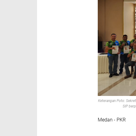
Keterangan Poto:
Sekret
SIP berp
Medan - PKR