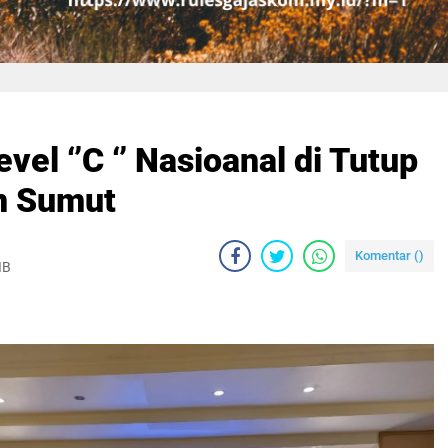
vel ‘’C ‘’ Nasioanal di Tutup
n Sumut
Komentar (
)
IB