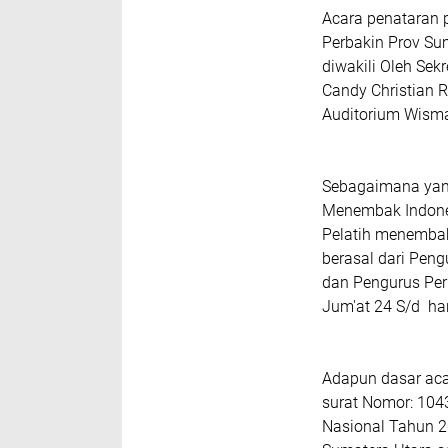
Acara penataran p
Perbakin Prov Sum
diwakili Oleh Sek
Candy Christian R
Auditorium Wism
Sebagaimana yang
Menembak Indones
Pelatih menembak
berasal dari Pen
dan Pengurus Perb
Jum'at 24 S/d ha
Adapun dasar acar
surat Nomor: 104
Nasional Tahun 2