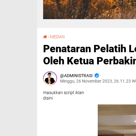
Penataran Pelatih Level ‘’C ‘’ Nasioanal di Tutup Oleh Ketua Perbakin Sumut
›
MEDAN
Penataran Pelatih Le
Oleh Ketua Perbaki
ADMINISTRASI
Minggu, 26 November 2023, 26.11.23 W
masukkan script iklan
disini