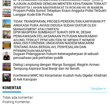
AJUKAN AUDIENSI DENGAN MENTERI KEHUTANAN TERKAIT
SENGKETA LAHAN MASYARAKAT DI ROKAN HILIR NAMUN
Propam Polda Sumut Tetapkan Enam Anggota Polisi Terbukti
TIDAK DIRESPON
Langgar Kode Etik Profesi
TIDAK TRANSPARAN, PROSES PEREKRUTAN KARYAWAN PT
ANGKASA PURA AVIASI DIDUGA SUDAH DIATUR OLEH
MANAGEMENT ATAU DIREKSI
DPW MASPERA SUMBAGUT SURATI DPR RI, DESAK
PENGAWASAN PELAKSANAAN PUTUSAN MAHKAMAH
AGUNG TERKAIT PENCABUTAN SK MENHUT NOMOR
ANALISIS FORENSIK UNGKAPAN NADIEM MAKARIM
573/MENHUT-II/2009
TENTANG RASA BERSALAH, PENYESALAN DAN
PERMINTAAN MAAFNYA
Dugaan Pelanggaran hukum ketenagakerjaan di sebuah
perusahaan jadi perhatian publik
Dialog Langsung dengan Warga Sunggal, Wagirin Arman
Tampung Aspirasi Soal Banjir dan Air Bersih
‎Konferensi MWC NU Kecamatan Kualuh Hulu Digelar Khidmat
di Aek Kanopan‎
KOMENTAR
Tampilkan
Tidak ada komentar:
Posting Komentar