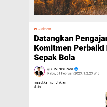
Datangkan Pengajar dari Inggris, Kapolri Komitmen Perbaiki Manajemen Kompetisi Sepak Bola
›
Jakarta
Datangkan Pengajar 
Komitmen Perbaiki
Sepak Bola
ADMINISTRASI
Rabu, 01 Februari 2023, 1.2.23 WIB
masukkan script iklan
disini