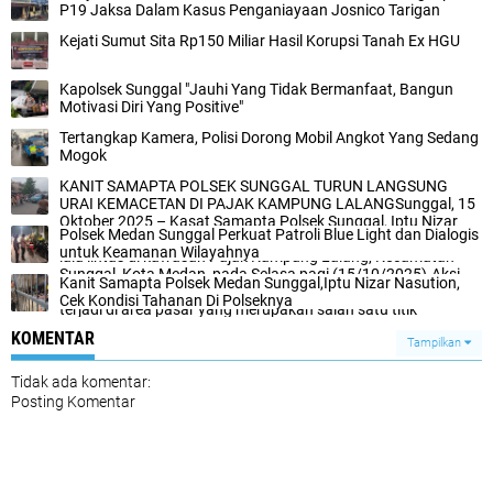
P19 Jaksa Dalam Kasus Penganiayaan Josnico Tarigan ‎
Kejati Sumut Sita Rp150 Miliar Hasil Korupsi Tanah Ex HGU‎
Kapolsek Sunggal "Jauhi Yang Tidak Bermanfaat, Bangun
Motivasi Diri Yang Positive"
Tertangkap Kamera, Polisi Dorong Mobil Angkot Yang Sedang
Mogok‎‎
KANIT SAMAPTA POLSEK SUNGGAL TURUN LANGSUNG
URAI KEMACETAN DI PAJAK KAMPUNG LALANG‎‎Sunggal, 15
Oktober 2025 – Kasat Samapta Polsek Sunggal, Iptu Nizar
‎Polsek Medan Sunggal Perkuat Patroli Blue Light dan Dialogis
Nasution, memimpin langsung pengamanan dan pengaturan
untuk Keamanan Wilayahnya‎
lalu lintas di kawasan Pajak Kampung Lalang, Kecamatan
Sunggal, Kota Medan, pada Selasa pagi (15/10/2025).‎‎Aksi
Kanit Samapta Polsek Medan Sunggal,Iptu Nizar Nasution,
responsif ini dilakukan untuk mengurai kemacetan yang kerap
Cek Kondisi Tahanan Di Polseknya
terjadi di area pasar yang merupakan salah satu titik
keramaian di wilayah Sunggal. Dengan turun langsung ke
KOMENTAR
lapangan, Iptu Nizar Nasution bersama anggota Polsek
Tampilkan
Sunggal mengatur arus kendaraan dan memastikan
ketertiban berlalu lintas.‎‎"Kami melakukan pengamanan dan
Tidak ada komentar:
pengaturan lalu lintas untuk memberikan kenyamanan
Posting Komentar
kepada masyarakat yang beraktivitas di sekitar Pajak
Kampung Lalang. Kemacetan di pagi hari perlu segera diatasi
agar tidak mengganggu mobilitas warga," ujar Iptu Nizar
Nasution di lokasi.‎‎Kehadiran petugas kepolisian di lapangan
mendapat apresiasi dari masyarakat yang melintas. Sejumlah