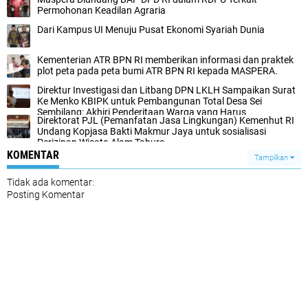
Permohonan Keadilan Agraria
Dari Kampus UI Menuju Pusat Ekonomi Syariah Dunia
Kementerian ATR BPN RI memberikan informasi dan praktek
plot peta pada peta bumi ATR BPN RI kepada MASPERA.
Direktur Investigasi dan Litbang DPN LKLH Sampaikan Surat
Ke Menko KBIPK untuk Pembangunan Total Desa Sei
Sembilang: Akhiri Penderitaan Warga yang Harus
Direktorat PJL (Pemanfatan Jasa Lingkungan) Kemenhut RI
Menggotong Jenazah.
Undang Kopjasa Bakti Makmur Jaya untuk sosialisasi
Perizinan Wisata Alam Tahura
KOMENTAR
Tampilkan
Tidak ada komentar:
Posting Komentar