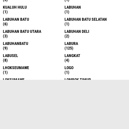
KUALUH HULU
LABUHAN
(1)
(1)
LABUHAN BATU
LABUHAN BATU SELATAN
(6)
(1)
LABUHAN BATU UTARA
LABUHAN DELI
(3)
(2)
LABUHANBATU
LABURA
(9)
(125)
LABUSEL
LANGKAT
(8)
(4)
LHOKSEUMAWE
LOGO
(1)
(1)
LOKSUMAWE
LOMBOK TIMUR
(1)
(1)
MANADO
MANDAILING NATAL
(1)
(1)
MEAN
MEDAN
(1)
(144)
MEDAN
MERAUKE
(517)
(1)
MIMIKA
MUSIC