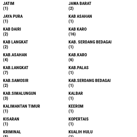
JATIM
JAWA BARAT
(1)
(2)
JAYA PURA
KAB ASAHAN
(1)
(1)
KAB DAIRI
KAB KARO
(2)
(16)
KAB LANGKAT
KAB. SERDANG BEDAGAI
(2)
(1)
KAB.ASAHAN
KAB.KARO
(4)
(6)
KAB.LANGKAT
KAB.PALAS
(7)
(1)
KAB.SAMOSIR
KAB.SERDANG BEDAGAI
(2)
(1)
KAB.SIMALUNGUN
KALBAR
(3)
(1)
KALIMANTAN TIMUR
KEEROM
(1)
(1)
KISARAN
KOPERTAIS
(1)
(1)
KRIMINAL
KUALIH HULU
(5)
(1)