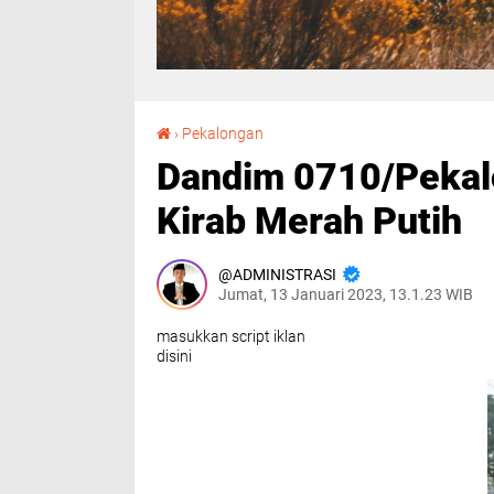
Dandim 0710/Pekalongan Pimpin Apel dan Kirab Merah Putih
›
Pekalongan
Dandim 0710/Pekal
Kirab Merah Putih
ADMINISTRASI
Jumat, 13 Januari 2023, 13.1.23 WIB
masukkan script iklan
disini