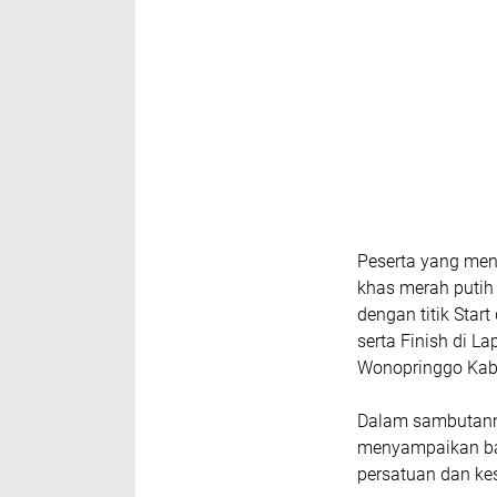
Peserta yang meng
khas merah putih
dengan titik Sta
serta Finish di 
Wonopringgo Kab
Dalam sambutanny
menyampaikan bah
persatuan dan ke