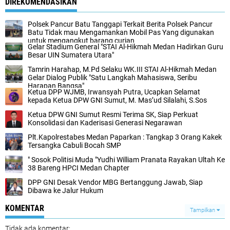
DIREKOMENDASIKAN
Polsek Pancur Batu Tanggapi Terkait Berita Polsek Pancur
Batu Tidak mau Mengamankan Mobil Pas Yang digunakan
untuk mengangkut barang curian
‎Gelar Stadium General "STAI Al-Hikmah Medan Hadirkan Guru
Besar UIN Sumatera Utara"
‎Tamrin Harahap, M.Pd Selaku WK.III STAI Al-Hikmah Medan
Gelar Dialog Publik "Satu Langkah Mahasiswa, Seribu
Harapan Bangsa"
Ketua DPP WJMB, Irwansyah Putra, Ucapkan Selamat
kepada Ketua DPW GNI Sumut, M. Mas’ud Silalahi, S.Sos
Ketua DPW GNI Sumut Resmi Terima SK, Siap Perkuat
Konsolidasi dan Kaderisasi Generasi Negarawan
Plt.Kapolrestabes Medan Paparkan : Tangkap 3 Orang Kakek
Tersangka Cabuli Bocah SMP
" Sosok Politisi Muda "Yudhi William Pranata Rayakan Ultah Ke
38 Bareng HPCI Medan Chapter
DPP GNI Desak Vendor MBG Bertanggung Jawab, Siap
Dibawa ke Jalur Hukum
KOMENTAR
Tampilkan
Tidak ada komentar: