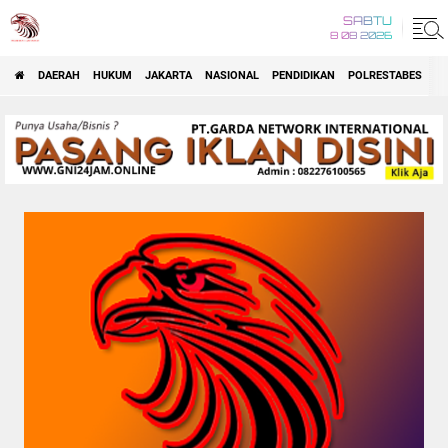
SABTU
8 08 2026
DAERAH
HUKUM
JAKARTA
NASIONAL
PENDIDIKAN
POLRESTABES