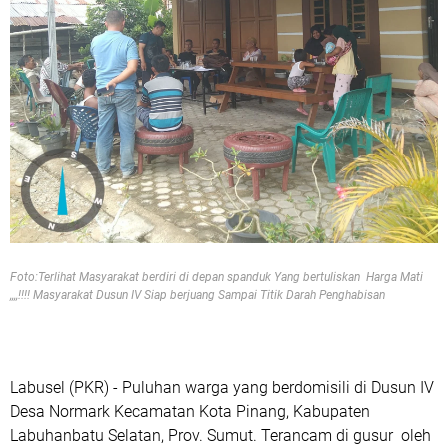
Foto:Terlihat Masyarakat berdiri di depan spanduk Yang bertuliskan Harga Mati
,,,,!!!! Masyarakat Dusun IV Siap berjuang Sampai Titik Darah Penghabisan
Labusel (PKR) - Puluhan warga yang berdomisili di Dusun IV
Desa Normark Kecamatan Kota Pinang, Kabupaten
Labuhanbatu Selatan, Prov. Sumut. Terancam di gusur oleh