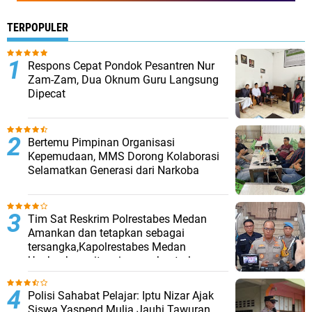
TERPOPULER
Respons Cepat Pondok Pesantren Nur
Zam-Zam, Dua Oknum Guru Langsung
Dipecat
Bertemu Pimpinan Organisasi
Kepemudaan, MMS Dorong Kolaborasi
Selamatkan Generasi dari Narkoba
Tim Sat Reskrim Polrestabes Medan
Amankan dan tetapkan sebagai
tersangka,Kapolrestabes Medan
Ungkapkan, situasi pasca bentrokan
telah kembali kondusif.
Polisi Sahabat Pelajar: Iptu Nizar Ajak
Siswa Yaspend Mulia Jauhi Tawuran