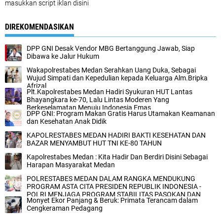
masukkan script iklan disini
DIREKOMENDASIKAN
DPP GNI Desak Vendor MBG Bertanggung Jawab, Siap
Dibawa ke Jalur Hukum
Wakapolrestabes Medan Serahkan Uang Duka, Sebagai
Wujud Simpati dan Kepedulian kepada Keluarga Alm.Bripka
Afrizal
‎Plt.Kapolrestabes Medan Hadiri Syukuran HUT Lantas
Bhayangkara ke-70, Lalu Lintas Moderen Yang
Berkeselamatan Menuju Indonesia Emas‎
DPP GNI: Program Makan Gratis Harus Utamakan Keamanan
dan Kesehatan Anak Didik
‎KAPOLRESTABES MEDAN HADIRI BAKTI KESEHATAN DAN
BAZAR MENYAMBUT HUT TNI KE-80 TAHUN‎
Kapolrestabes Medan : Kita Hadir Dan Berdiri Disini Sebagai
Harapan Masyarakat Medan
POLRESTABES MEDAN DALAM RANGKA MENDUKUNG
PROGRAM ASTA CITA PRESIDEN REPUBLIK INDONESIA -
POLRI MENJAGA PROGRAM STABILITAS PASOKAN DAN
Monyet Ekor Panjang & Beruk: Primata Terancam dalam
HARGA PANGAN
Cengkeraman Pedagang