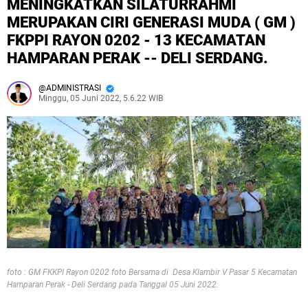
MENINGKATKAN SILATURRAHMI
MERUPAKAN CIRI GENERASI MUDA ( GM )
FKPPI RAYON 0202 - 13 KECAMATAN
HAMPARAN PERAK -- DELI SERDANG.
ADMINISTRASI
Minggu, 05 Juni 2022, 5.6.22 WIB
foto : GM FKKPI Rayon 0202 foto Bersama di Desa Klambir V Pasar 5 Kecamatan
Hamparan Perak - Deli Serdang pada Tanggal 05 Juni 2022.