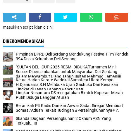
masukkan script iklan disini
DIREKOMENDASIKAN
Pimpinan DPRD Deli Serdang Mendukung Festival Film Pendek
394 Desa/Kelurahan Deli Serdang
"SULTAN DELI CUP 2025 RESMI DIBUKA"‎‎Turnamen Mini
Soccer Dipersembahkan untuk Masyarakat Deli Serdang
dalam Menyambut Ulang Tahun Sultan Mahmud Lamanjiji
Ketua Harian Karate Wadokai Sumatera Utara Kompol
Perkasa Alamsyah
H.Djanuarsa,S.H Membuka Ujian Gashuku Dan Kenaikan
Tingkat di Tanah Lapang Pancur Batu
Lingkar Nusantara DS mengatakan Bimtek Koperasi Merah
Putih Diduga Langgar Aturan‎
Beranikah Plt Kadis Damkar Anwar Sadat Siregar Membuat
Somasi/Aduan Terkait Tudingan #Perselingkuhannya# ?.
Skandal Dugaan Perselingkuhan 2 Oknum ASN Yang
Terkuak...!!!