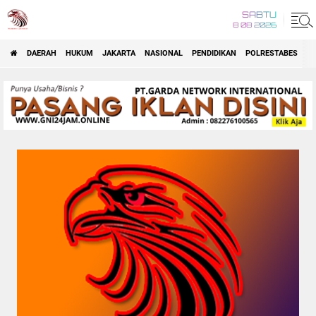
SABTU
8 08 2026
DAERAH
HUKUM
JAKARTA
NASIONAL
PENDIDIKAN
POLRESTABES