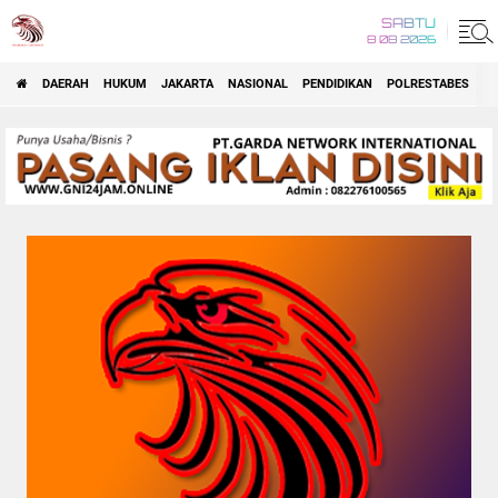
SABTU
8 08 2026
DAERAH
HUKUM
JAKARTA
NASIONAL
PENDIDIKAN
POLRESTABES