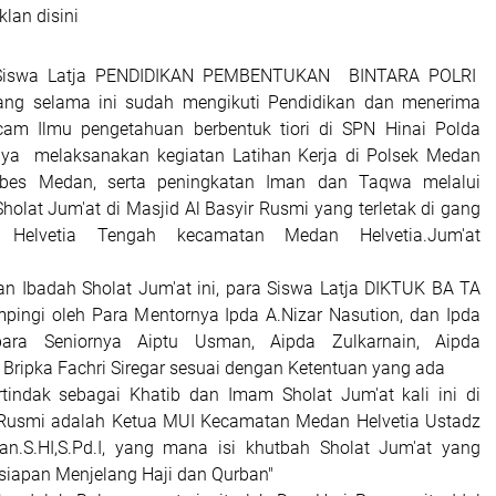
klan disini
 Siswa Latja PENDIDIKAN PEMBENTUKAN BINTARA POLRI
g selama ini sudah mengikuti Pendidikan dan menerima
m Ilmu pengetahuan berbentuk tiori di SPN Hinai Polda
nya melaksanakan kegiatan Latihan Kerja di Polsek Medan
tabes Medan, serta peningkatan Iman dan Taqwa melalui
holat Jum'at di Masjid Al Basyir Rusmi yang terletak di gang
n Helvetia Tengah kecamatan Medan Helvetia.Jum'at
an Ibadah Sholat Jum'at ini, para Siswa Latja DIKTUK BA TA
mpingi oleh Para Mentornya Ipda A.Nizar Nasution, dan Ipda
 para Seniornya Aiptu Usman, Aipda Zulkarnain, Aipda
 Bripka Fachri Siregar sesuai dengan Ketentuan yang ada
tindak sebagai Khatib dan Imam Sholat Jum'at kali ini di
r Rusmi adalah Ketua MUI Kecamatan Medan Helvetia Ustadz
n.S.HI,S.Pd.I, yang mana isi khutbah Sholat Jum'at yang
siapan Menjelang Haji dan Qurban"