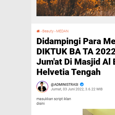
Didampingi Para Mentornya, Siswa Latja DIKTUK BA TA 2022, Laksanakan Ibadah Sholat Jum'at Di Masjid Al Basyir Rusmi Gang Solo Helvetia Tengah
›
Beauty
›
MEDAN
Didampingi Para Me
DIKTUK BA TA 2022,
Jum'at Di Masjid Al
Helvetia Tengah
ADMINISTRASI
Jumat, 03 Juni 2022, 3.6.22 WIB
masukkan script iklan
disini