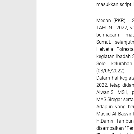
masukkan script i
Medan (PKR) -
TAHUN 2022, yan
bermacam - maca
Sumut, selanjut
Helvetia Polres
kegiatan Ibadah S
Solo keluraha
(03/06/2022)
Dalam hal kegiat
2022, tetap dida
Alwan.SH,MS.i,
MAS.Siregar serta
Adapun yang ber
Masjid Al Basyi
H.Damri Tambuna
disampaikan "Per