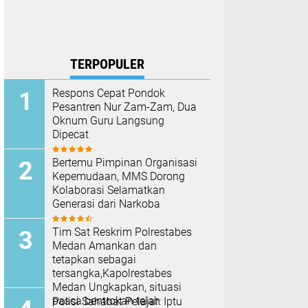
TERPOPULER
Respons Cepat Pondok
Pesantren Nur Zam-Zam, Dua
Oknum Guru Langsung
Dipecat
Bertemu Pimpinan Organisasi
Kepemudaan, MMS Dorong
Kolaborasi Selamatkan
Generasi dari Narkoba
Tim Sat Reskrim Polrestabes
Medan Amankan dan
tetapkan sebagai
tersangka,Kapolrestabes
Medan Ungkapkan, situasi
pasca bentrokan telah
Polisi Sahabat Pelajar: Iptu