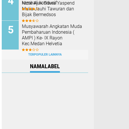
kembali kondusif.
Nizar Ajak Siswa Yaspend
Mulia Jauhi Tawuran dan
Bijak Bermedsos
Musyawarah Angkatan Muda
Pembaharuan Indonesia (
AMPI ) Ke- IX Rayon
Kec.Medan Helvetia
TERPOPULER LAINNYA
NAMALABEL